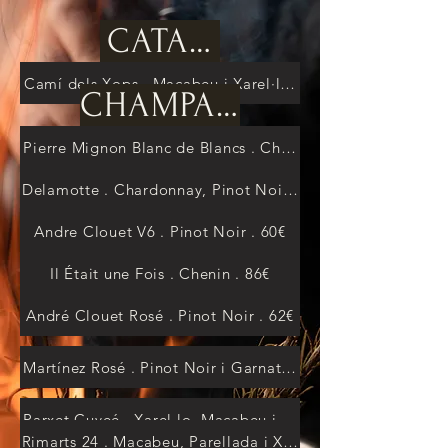
CATALUNYA
Camí dels Xops . Macabeu i Xarel·lo . 28€
CHAMPAGNE
Pierre Mignon Blanc de Blancs . Chardonnay . 52€
Delamotte . Chardonnay, Pinot Noir i Meunier . 52€
Andre Clouet V6 . Pinot Noir . 60€
Il Était une Fois . Chenin . 86€
André Clouet Rosé . Pinot Noir . 62€
Martínez Rosé . Pinot Noir i Garnatxa . 25€
Parxet Cuveé . Xarel·lo, Macabeu i Parellada . 0€
Rimarts 24 . Macabeu, Parellada i Xarel·lo . 26€