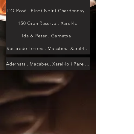
L'O Rosé . Pinot Noir i Chardonnay . 40€
150 Gran Reserva . Xarel·lo
Ida & Peter . Garnatxa .
Recaredo Terrers . Macabeu, Xarel·lo i Parellada . 42€
Adernats . Macabeu, Xarel·lo i Parellada . 22€